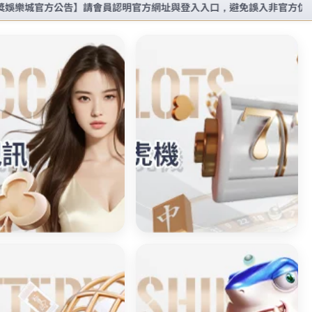
頁面
leo娛樂
leo娛樂城
play娛樂城
PTT網頁版
正
九州娛樂
九州娛樂LEO
九州娛樂城
九州娛樂城2026
九州娛樂城下載
九州娛樂城手機版下載
九州娛樂城換什麼
九州娛樂城改名
九州娛樂城登入tha
九洲娛樂城
儲值 英文
娛樂城
日本職棒比分
棒球12強
法網直播