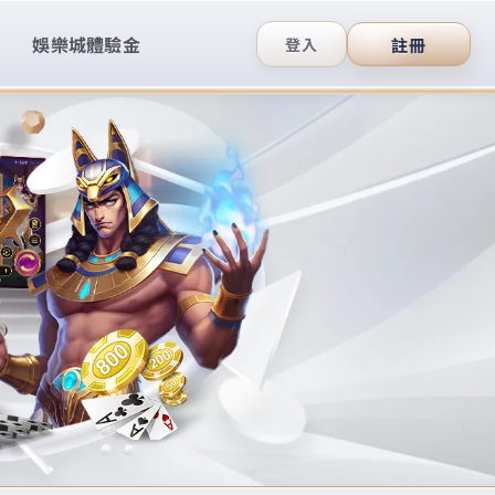
EO娛樂送2088禮金。為感謝玩家支持，LEO娛樂城特別加贈
搜
搜
尋
尋
關
鍵
字: