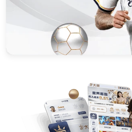
化讓娛樂不設限
發
2026 年 3 月 26 日
為了滿足玩家隨時
佈
分
九州娛樂城下載
APP，全面支援i
日
類
大，讓您即使在通
期:
性，無論是觀看真
登入還能享有專屬
掌握每一個致富的
九州娛樂極力以最優