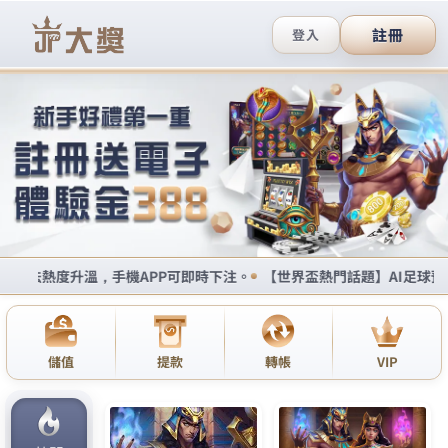
九州娛樂城官網
PTT網頁版
九州娛樂城新選擇PTT手機網頁版，登入送好康，點
我立即註冊，馬上玩，經典遊戲、刺激玩法，享受多
種娛樂優惠，24小時玩樂不間斷，讓您瘋玩一整天，
等你一起來探索！九州娛樂城的網頁版手遊就是要應
有盡有才好玩，我們支援小確幸，怎麼玩攏ok，沒有
選擇障礙。PTT團隊精心設計多款手遊網頁，就是要
讓你一直play下去不無聊。
敬愛的PTT會員您好，九州娛樂城開放真人百家樂，