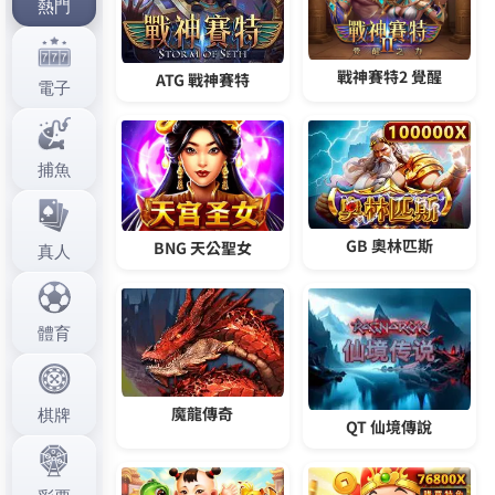
事，全面支援PC、平板、手機三種裝置，顧客無需下
載、安裝，即可使用，leo娛樂城的團隊已有多年年的
行業經驗，是值得您信任並放心遊戲的娛樂平台。
發
分
2022 年 9 月 29 日
九州娛樂城手機版下載
佈
類
日
期:
九州娛樂讓所有玩家都能享受
到競技的樂趣，以口碑和服務
質量贏得玩家美譽
九州娛樂
將會為您提供最卓越的服務並且不會出賣或
租賃您的個人資料給第三方你所提供的個人資料均經
過SSL128加密技術處理，並儲存在安全的、非公開的
作業伺服器，九州娛樂對於有機會接觸客戶的個人資
料的協助夥伴一定恪遵我們訂立的隱私保密規則。