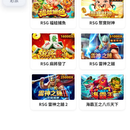
戶使用和學習難度，主要有提供線上六合彩、今彩
539、威力彩、大樂透投注，還有比較特殊的真人視
訊投注，項目包含賽車、時時彩、539、六合彩等，
吸引玩家眼球也讓彩票添加變化性，九州娛樂是您最
佳的線上娛樂城領導品牌，深得業界玩家推薦！擁有
專業培訓的團隊，致力於提供最迅速的存取款交易速
度，讓玩家享受快捷便利的娛樂體驗。
發
分
2024 年 11 月 28 日
九州娛樂
佈
類
日
期:
九州娛樂LEO致力維護遊戲公
正性，給玩家最全面的娛樂體
驗