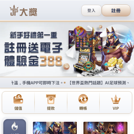
九州娛樂城官網
leo娛樂推薦多款擁有超多玩
家的線上真人遊戲
leo娛樂平台提供業內最精彩刺激的遊戲，以可靠的客
戶支援確保玩家享受最佳遊戲體驗，為玩家提供最好
的線上遊戲是
leo娛樂
的宗旨，推薦多款有著真正趣味
玩法的博彩遊戲，在遊戲中玩家們能够體驗到真正好
玩刺激的玩法，快來享受勝利的喜悅吧！
作
發
分
admin
2020 年 5 月 26 日
九州娛樂城2026