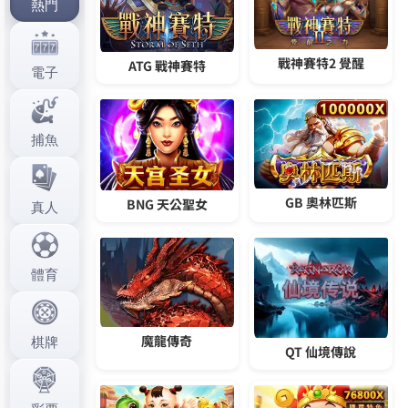
者
佈
類
日
期:
文
上一篇文章
章
九州娛樂打造彩界最快、最穩的投注
上
一
平台
導
篇
覽
文
章:
下一篇文章
九洲娛樂城為廣大玩家提供公平公正
下
一
的遊戲體驗
篇
文
章: