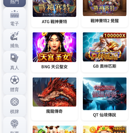
日
期:
文
上一篇文章
章
九州娛樂新增了更多的刺激性，陪伴
上
一
你歡樂每一天
導
篇
覽
文
章:
下一篇文章
九州娛樂城推薦多款超級好玩，超級
下
一
刺激的遊戲，讓你可以暢快無憂的玩
篇
遊戲
文
章: