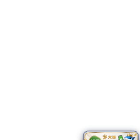
近期文章
九州娛樂城尊榮VIP生日專屬禮遇！給獨一無二的
你最暖心的祝福
九州娛樂棒球經典賽事火熱開打！全台球迷力挺中
華隊贏球拿大獎
智取財富新境界！九州娛樂城棋牌桌遊策略大對決
尊榮玩家首選！九州娛樂高額返水福利送不停
九州娛樂城全球玩家熱烈推薦，口碑第一的博奕品
牌
近期留言