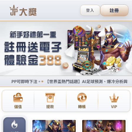
九州娛樂城官網
leo娛樂城讓您隨時隨地享受
遊戲的樂趣
leo娛樂城
彙集了北京賽車、德州撲克、經典麻將、百
家樂、吃角老虎機等多款棋牌遊戲，啟動後可在遊戲
間自由切換，手機版與PC版實現數據互通，場景細膩
精美、節奏清晰明快、計算精確快捷，讓您隨時隨地
享受遊戲的樂趣。
作
發
分
admin
2021 年 8 月 26 日
九州娛樂城手機版下載
者
佈
類