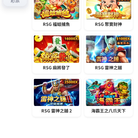
2026 年 7 月
2026 年 6 月
2026 年 5 月
2026 年 4 月
2026 年 3 月
2026 年 2 月
2026 年 1 月
2025 年 12 月
2025 年 11 月
2025 年 10 月
2025 年 9 月
2025 年 8 月
2025 年 7 月
2025 年 6 月
2025 年 5 月