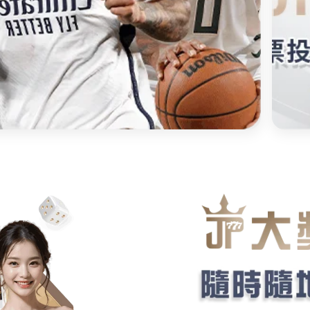
牌遊戲，享受遊戲的樂趣