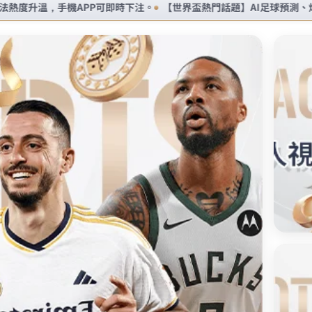
家關注和喜愛的棋牌遊戲平台，以專注高端用戶，精細團隊運營
家為理念，堅持“客戶第一”的原則為廣大客戶提供優質的服務
您嘗試的棋牌遊戲平台，24小時美女客服線上服務，趕快進來棋牌
比的娛樂新體驗