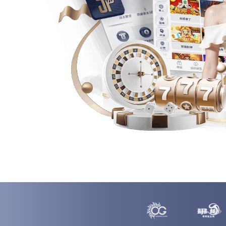
2025 年 10 月
2025 年 9 月
2025 年 8 月
2025 年 7 月
2025 年 6 月
2025 年 5 月
2025 年 4 月
2025 年 3 月
2025 年 2 月
2025 年 1 月
2024 年 12 月
2024 年 11 月
2024 年 10 月
2024 年 9 月
2024 年 8 月
2024 年 7 月
2024 年 6 月
2024 年 5 月
2024 年 4 月
2024 年 3 月
2024 年 2 月