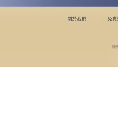
2024 年 1 月
2023 年 12 月
2023 年 11 月
2023 年 10 月
2023 年 9 月
2023 年 8 月
2023 年 7 月
2023 年 6 月
2023 年 5 月
2023 年 4 月
2023 年 3 月
2023 年 2 月
2023 年 1 月
2022 年 12 月
2022 年 11 月
2022 年 10 月
2022 年 9 月
2022 年 8 月
2022 年 7 月
2022 年 6 月
2022 年 5 月
2022 年 4 月