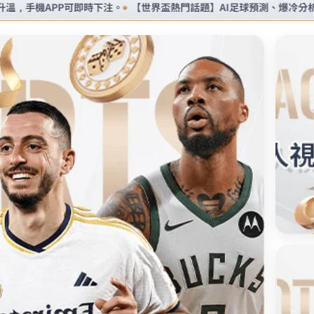
供全新的遊戲體驗，您可以體驗真實賭場的實際感受，不只在線
老虎機遊戲、真人百家樂等其他遊戲，全民線上PK牌技，火爆
種模式任你選擇，leo娛樂城玩家可以實現足不出戶就能與好友
場，無需等待，絕對公平公正、安全可靠，打牌交友兩不誤。
體驗，等你來戰