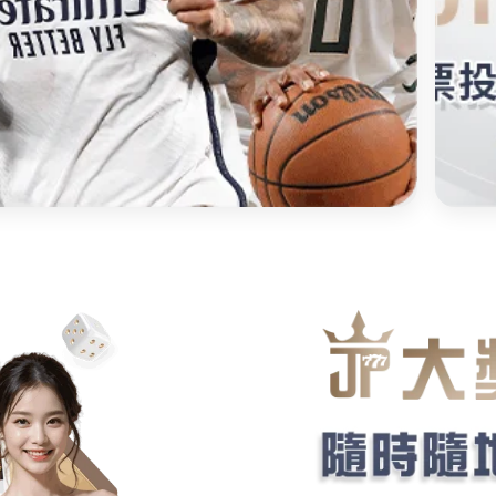
娛樂方式選擇，讓顧客有種賓至如歸