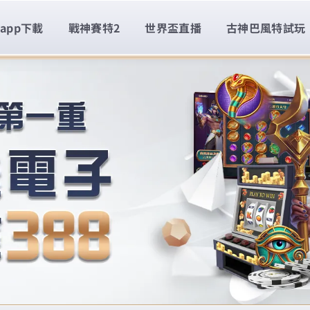
平行轉移至THA、LEO娛樂城，無縫銜接原有的VIP福利，會員等級平行轉移L
你前所未有的體驗，豐富玩