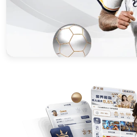
九洲娛樂城每天為您提供多種
下
一
的感覺
篇
文
章:
彙整
2026 年 8 月
2026 年 7 月
2026 年 6 月
2026 年 5 月
2026 年 4 月
2026 年 3 月
2026 年 2 月
2026 年 1 月