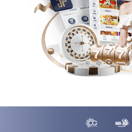
2025 年 12 月
2025 年 11 月
2025 年 10 月
2025 年 9 月
2025 年 8 月
2025 年 7 月
2025 年 6 月
2025 年 5 月
2025 年 4 月
2025 年 3 月
2025 年 2 月
2025 年 1 月
2024 年 12 月
2024 年 11 月
2024 年 10 月
2024 年 9 月
2024 年 8 月
2024 年 7 月
2024 年 6 月
2024 年 5 月
2024 年 4 月
2024 年 3 月