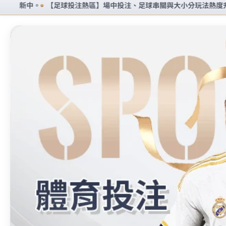
leo
娛樂城
為您提
麻將、運彩達康、
作
admin
戰賽等你參與，多
者
發
2022 年 6 月 4 日
約搓麻將，即時開
佈
分
九州娛樂城手機版下載
日
類
期:
文
上一篇文章
章
九洲娛樂城讓您擁有完美遊戲
上
一
導
篇
覽
文
下一篇文章
章: