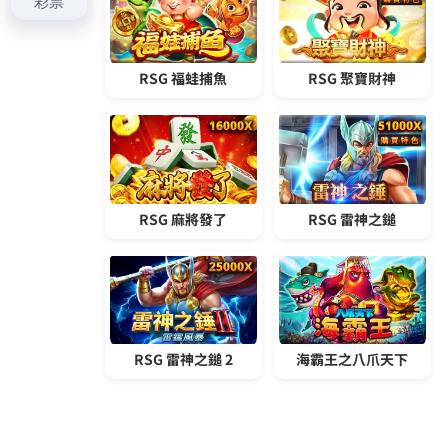
彙整
2026 年 8 月
2026 年 7 月
2026 年 6 月
2026 年 5 月
2026 年 4 月
2026 年 3 月
2026 年 2 月
2026 年 1 月
2025 年 12 月
2025 年 11 月
2025 年 10 月
2025 年 9 月
2025 年 8 月
2025 年 7 月