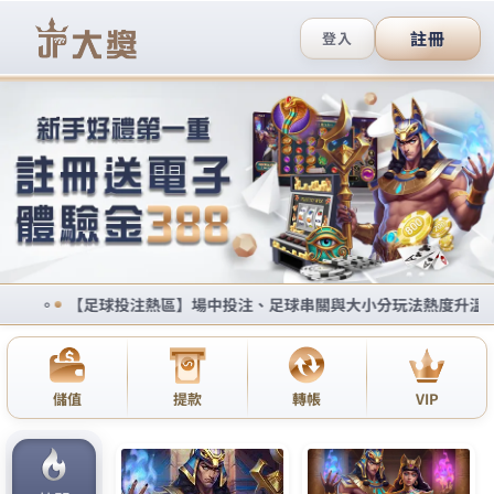
九州娛樂城官網
九州娛樂讓您不受連線速度影
響，盡情享受遊戲競技
九州娛樂
擁有菲律賓正規博彩牌照，這裡彙集了最好
玩的網路遊戲、網頁遊戲、休閒遊戲、單機遊戲、電
競遊戲於一身，以出色的用戶體驗、完善的帳號安
全、勁爆的優惠活動而深受用戶喜愛，推薦各種的福
利也可以等你來領取，九州娛樂是您休閒娛樂的首選
網站，喜歡玩遊戲的小夥伴趕緊來下載體驗吧！
作
發
分
admin
2022 年 8 月 6 日
九州娛樂