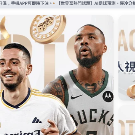
業的網上博彩遊戲運營企業，我們承諾，為每一位客戶提供最即
確的專業博彩資料，遊戲全面支援PC、平板、手機三種裝置，
，即可直接上手，在玩家享樂的同時，leo娛樂城也致力於產品
同親至賭場