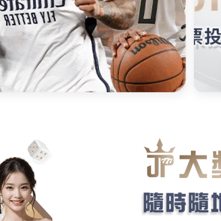
各款遊戲盡你挑選