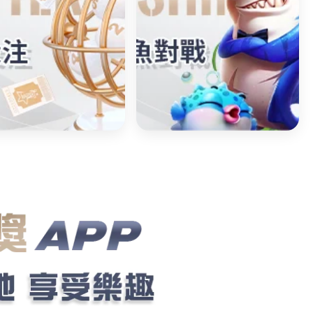
球球 PTT
羽球直播
遊戲天堂賽車
運彩報馬仔
運彩好朋友
近期文章
九州娛樂城尊榮VIP生日專屬禮遇！給獨一無二
的你最暖心的祝福
九州娛樂棒球經典賽事火熱開打！全台球迷力挺
中華隊贏球拿大獎
智取財富新境界！九州娛樂城棋牌桌遊策略大對
決
尊榮玩家首選！九州娛樂高額返水福利送不停
九州娛樂城全球玩家熱烈推薦，口碑第一的博奕
品牌