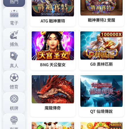
作
發
分
admin
2023 年 2 月 4 日
九州娛樂城登入tha
者
佈
類
日
期:
文
上一篇文章
章
leo娛樂城擁有多元化的遊戲產品，
上
一
使用最公平、公正、公開的系統
導
篇
覽
文
章:
下一篇文章
九州娛樂給玩家提供更多的回饋與驚
下
一
喜，享受最公正的娛樂
篇
文
章: