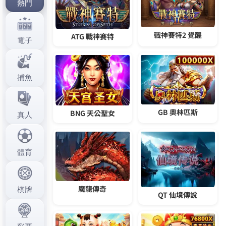
日
期:
文
上一篇文章
章
九州娛樂LEO致力於為廣大客戶提供
上
一
豐富精彩的博彩活動，為您帶來前所
導
篇
未有的線上體驗
覽
文
章:
下一篇文章
九洲娛樂城全面支援各種裝置，讓玩
下
一
家隨時感受恍如置身現場的遊戲體驗
篇
文
章: