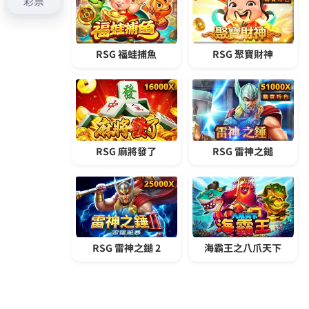
彙整
2026 年 8 月
2026 年 7 月
2026 年 6 月
2026 年 5 月
2026 年 4 月
2026 年 3 月
2026 年 2 月
2026 年 1 月
2025 年 12 月
2025 年 11 月
2025 年 10 月
2025 年 9 月
2025 年 8 月
2025 年 7 月