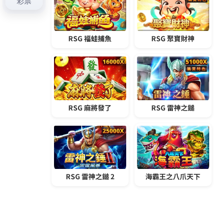
2026 年 8 月
2026 年 7 月
2026 年 6 月
2026 年 5 月
2026 年 4 月
2026 年 3 月
2026 年 2 月
2026 年 1 月
2025 年 12 月
2025 年 11 月
2025 年 10 月
2025 年 9 月
2025 年 8 月
2025 年 7 月
2025 年 6 月