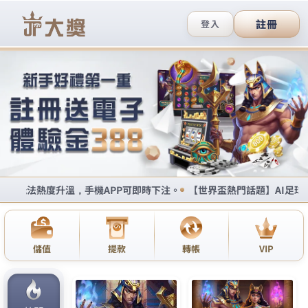
九州娛樂城官網
leo娛樂賠率多、耐玩且讓您
玩到愛不釋手
leo娛樂
是一家備受信任和熱愛的線上娛樂城，提供多
種遊戲選擇。玩家可以在這裡享受老虎機、捕魚機、
真人娛樂、彩票和體育投注等遊戲，能夠為玩家提供
最佳的服務。我們的目標是讓玩家在我們的娛樂城中
享受到最佳的體驗。
作
發
分
admin
2024 年 3 月 2 日
九州娛樂城2026
者
佈
類