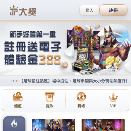
九州娛樂城官網
九州娛樂LEO可以給玩家更好
更可靠的服務，帶你重溫輕鬆
的休閒時光
九州娛樂LEO
最快資訊網作為世界領先的網絡博彩集
團之一，提供超過1500種遊戲，德州撲克、10點半、
21點、百家樂、輪盤、大老二、鬥地主、bingo賓
果、麻將等加入娛樂城完全免費，不同平台的自然資
源、歷史文化、經濟基礎各不相同，玩家除了能够享
受堅持獎給3%優惠活動，也可以參加其他活動，所以