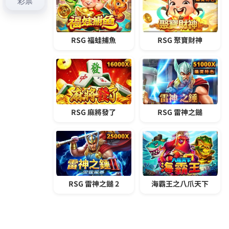
文
章:
彙整
2026 年 8 月
2026 年 7 月
2026 年 6 月
2026 年 5 月
2026 年 4 月
2026 年 3 月
2026 年 2 月
2026 年 1 月
2025 年 12 月
2025 年 11 月
2025 年 10 月