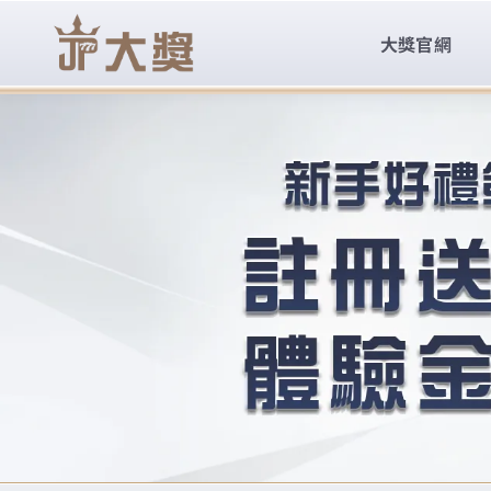
九州娛樂城官網
九州娛樂城會員無需擔心轉平台的登入THA困擾！所有會員等級將
最高2088元禮金，讓您繼續享受專屬優惠與精彩遊戲體驗。
九州娛樂LEO致力
全面的娛樂體驗