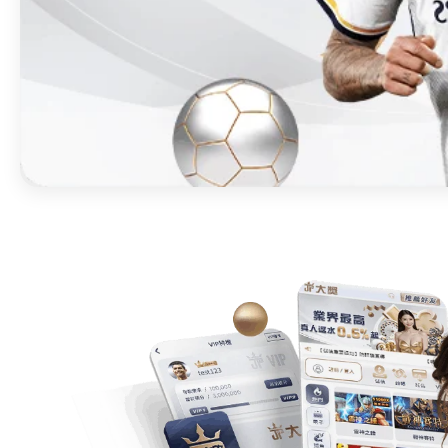
九州娛樂重視玩家的遊戲體驗
下
一
篇
文
章:
彙整
2026 年 8 月
2026 年 7 月
2026 年 6 月
2026 年 5 月
2026 年 4 月
2026 年 3 月
2026 年 2 月
2026 年 1 月
2025 年 12 月
2025 年 11 月