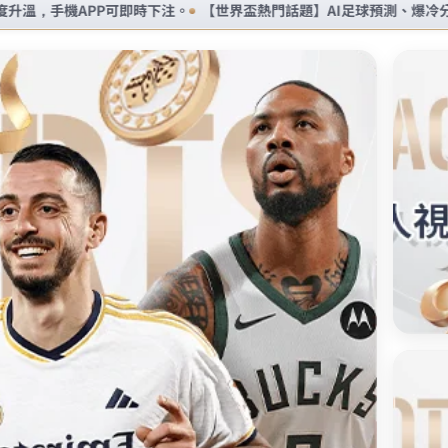
打造最高穩定度的遊戲平台，最小化延遲，讓玩家擁有完美、公
，優惠活動多樣，安全可靠、即時便利、論壇公平公正、專業營
平台,強調的讓線上娛樂城會員不受時空的限制,24小時隨時上線
戲，真人對戰區零距離，帶給你全新震撼體驗！九州娛樂LEO有
為你傾情打造專業化的投注選擇。
帶給你全新震撼體驗