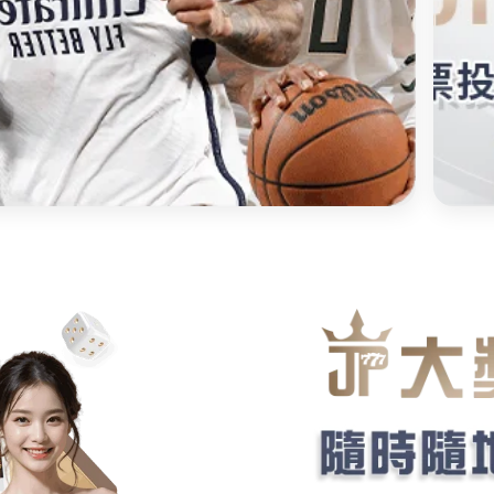
，提供安全、可靠的遊戲環境