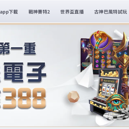
平行轉移至THA、LEO娛樂城，無縫銜接原有的VIP福利，會員等級平行轉移L
維護遊戲公正性，給玩家最