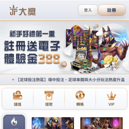
九州娛樂城官網
leo娛樂為您提供最好的線上
娛樂體驗，讓您感受到真正的
樂趣和刺激
leo娛樂
為了幫助玩家實現快速出金、快速儲值，客服
全天候隨時服務，任何問題只需點擊客服圖標詢問就
能獲得解答，有十分全面、多元的電子遊戲、真人遊
戲、彩票遊戲、老虎機可以選擇，包含相當熱門的二
十一點、德州撲克、百家樂、輪盤等，leo娛樂除了基
本遊戲種類樣樣具備之外，更有獨家推出的酷游遊戲