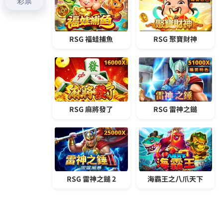
文
章:
彙整
2026 年 7 月
2026 年 6 月
2026 年 5 月
2026 年 4 月
2026 年 3 月
2026 年 2 月
2026 年 1 月
2025 年 12 月
2025 年 11 月
2025 年 10 月
2025 年 9 月