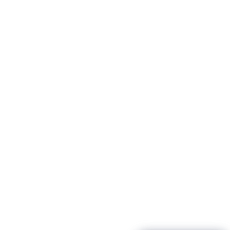
運彩報馬仔
運彩好朋友
近期文章
智取財富新境界！九州娛樂城棋牌桌遊策略大對決
尊榮玩家首選！九州娛樂高額返水福利送不停
九州娛樂城全球玩家熱烈推薦，口碑第一的博奕品
牌
九州娛樂超高額返水優惠，讓您的每一注都更划算
告別生活中的枯燥乏味，在九州娛樂一秒切換到精
彩人生