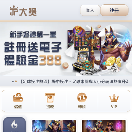
九州娛樂城官網
九洲娛樂城讓玩家能擁有無與
倫比的娛樂城博弈新體驗
九洲娛樂城
作為最佳在會出金線上娛樂平台的指標，
我們致力於提供安全、可靠和誠信的遊戲環境，提供
了廣泛的博彩選項，包括足球、籃球、網球、賽馬等
各種體育項目的博彩，以及各種刺激的電子遊戲和撲
克牌遊戲，我們與世界各地的頂級遊戲供應商合作串
聯，九洲娛樂城讓您安心享受多元、刺激，觀感豐富
的電子遊藝。本公司所有的遊戲皆有共同的優點:無須