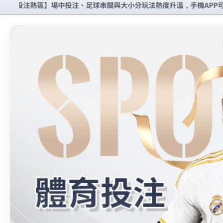
在
九州娛樂
，您可
觀賞性並贏得獎金
作
admin
的，您的個人資訊
者
發
2025 年 3 月 21 日
戲世界，並爭取豐
佈
分
未分類
玩遊戲。
日
類
期:
文
上一篇文章
章
leo娛樂城玩法多樣，是玩家
上
一
導
篇