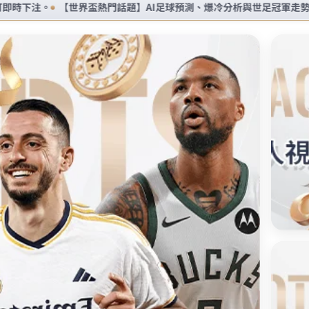
以下注各種體育賽事，包括足球、籃球、賽馬等，提高您的賽事
，九州娛樂注重遊戲的公平性和安全性，確保每場遊戲都是公平
也得到嚴格保護，加入我們，開始您的娛樂之旅，探索精彩的遊
富的獎金，九州娛樂APP設計簡潔方便，讓玩家隨時隨地都能輕
放鬆心情的第一選擇