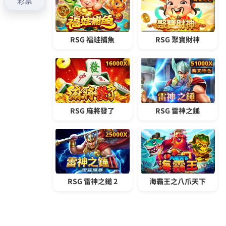
文
章:
彙整
2026 年 8 月
2026 年 7 月
2026 年 6 月
2026 年 5 月
2026 年 4 月
2026 年 3 月
2026 年 2 月
2026 年 1 月
2025 年 12 月
2025 年 11 月
2025 年 10 月