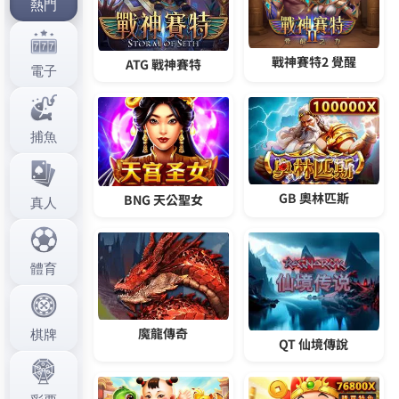
提高出款效率，並提供更高獎勵，讓他們專注遊戲而
無需擔心資金問題。
作
發
分
admin
2025 年 7 月 11 日
九州娛樂城改名
者
佈
類
日
期:
文
上一篇文章
章
九州娛樂城提供多樣化的遊戲選擇、
上
一
極致的客戶體驗
導
篇
覽
文
章:
下一篇文章
leo娛樂城推出全新遊戲內容，滿足
下
一
玩家對新鮮感和挑戰的需求
篇