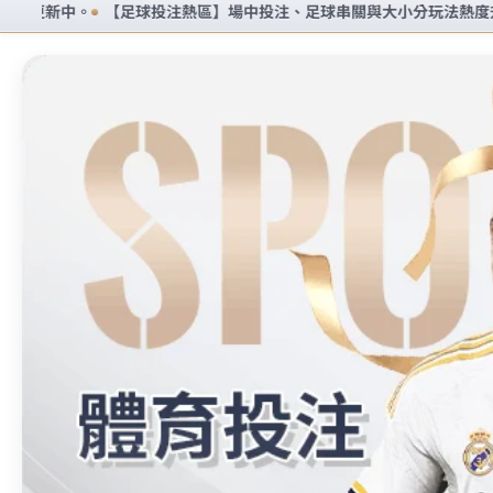
leo娛樂城
提供2
協助玩家，確保遊
作
admin
供真人百家樂、體
者
發
2025 年 7 月 11 日
趣。leo娛樂城
佈
分
九州娛樂城手機版下載
安全的出金體驗，
日
類
遊戲樂趣。
期:
文
上一篇文章
章
九州娛樂LEO讓玩家安心享
上
一
導
篇
覽
文