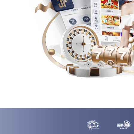
2025 年 11 月
2025 年 10 月
2025 年 9 月
2025 年 8 月
2025 年 7 月
2025 年 6 月
2025 年 5 月
2025 年 4 月
2025 年 3 月
2025 年 2 月
2025 年 1 月
2024 年 12 月
2024 年 11 月
2024 年 10 月
2024 年 9 月
2024 年 8 月
2024 年 7 月
2024 年 6 月
2024 年 5 月
2024 年 4 月
2024 年 3 月
2024 年 2 月