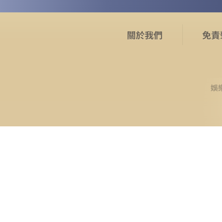
2024 年 1 月
2023 年 12 月
2023 年 11 月
2023 年 10 月
2023 年 9 月
2023 年 8 月
2023 年 7 月
2023 年 6 月
2023 年 5 月
2023 年 4 月
2023 年 3 月
2023 年 2 月
2023 年 1 月
2022 年 12 月
2022 年 11 月
2022 年 10 月
2022 年 9 月
2022 年 8 月
2022 年 7 月
2022 年 6 月
2022 年 5 月