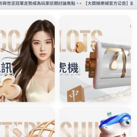
頁面
度
leo娛樂
leo娛樂城
play娛樂城
受
PTT網頁版
九州娛樂
九州娛樂LEO
九州娛樂城
九州娛樂城2026
九州娛樂城下載
九州娛樂城手機版下載
九州娛樂城換什麼
九州娛樂城改名
九州娛樂城登入tha
九洲娛樂城
儲值 英文
娛樂城
日本職棒比分
棒球12強
法網直播