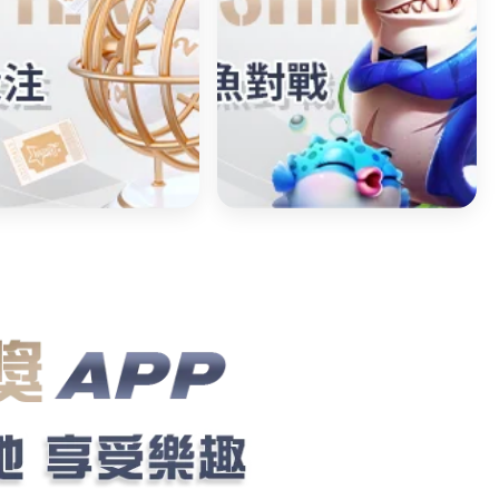
球球 PTT
羽球直播
遊戲天堂賽車
運彩報馬仔
運彩好朋友
近期文章
智取財富新境界！九州娛樂城棋牌桌遊策略大對
決
尊榮玩家首選！九州娛樂高額返水福利送不停
九州娛樂城全球玩家熱烈推薦，口碑第一的博奕
品牌
九州娛樂超高額返水優惠，讓您的每一注都更划
算
告別生活中的枯燥乏味，在九州娛樂一秒切換到
精彩人生