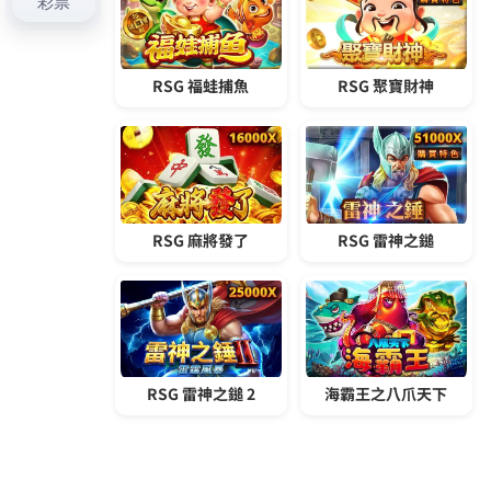
篇
文
章:
彙整
2026 年 7 月
2026 年 6 月
2026 年 5 月
2026 年 4 月
2026 年 3 月
2026 年 2 月
2026 年 1 月
2025 年 12 月
2025 年 11 月
2025 年 10 月