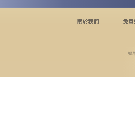
2024 年 5 月
2024 年 4 月
2024 年 3 月
2024 年 2 月
2024 年 1 月
2023 年 12 月
2023 年 11 月
2023 年 10 月
2023 年 9 月
2023 年 8 月
2023 年 7 月
2023 年 6 月
2023 年 5 月
2023 年 4 月
2023 年 3 月
2023 年 2 月
2023 年 1 月
2022 年 12 月
2022 年 11 月
2022 年 10 月
2022 年 9 月