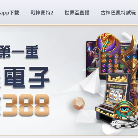
平行轉移至THA、LEO娛樂城，無縫銜接原有的VIP福利，會員等級平行轉移L
家提供新穎豐富的優惠活