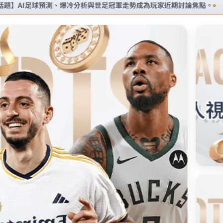
最著名、運營最成功的線上博彩與數位娛樂巨頭之一，在為廣大
產品和專業客戶服務過程中，可以讓玩家坐在舒適的家中卻仿佛
娛樂場內,享受貴賓級般的服務，為玩家提供最好的線上娛樂遊
旨，九州娛樂城通過向顧客提供最佳的體育博彩及多元化網上娛
我們的業務。
遊戲的種種疑難雜症