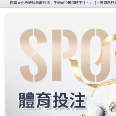
九州娛樂城
是全球
使用者提供優質的
作
admin
身處在拉斯維加斯
者
發
2026 年 3 月 12 日
是拉斯維加斯的宗
佈
分
九州娛樂城
樂，以進一步拓展
日
類
期:
文
上一篇文章
章
九州娛樂解決玩家對於網站、
上
一
導
篇