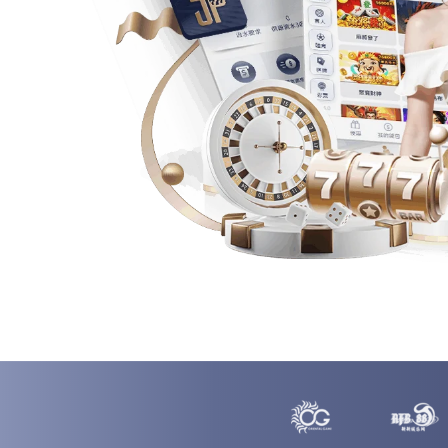
2026 年 3 月
2026 年 2 月
2026 年 1 月
2025 年 12 月
2025 年 11 月
2025 年 10 月
2025 年 9 月
2025 年 8 月
2025 年 7 月
2025 年 6 月
2025 年 5 月
2025 年 4 月
2025 年 3 月
2025 年 2 月
2025 年 1 月
2024 年 12 月
2024 年 11 月
2024 年 10 月
2024 年 9 月
2024 年 8 月
2024 年 7 月
2024 年 6 月