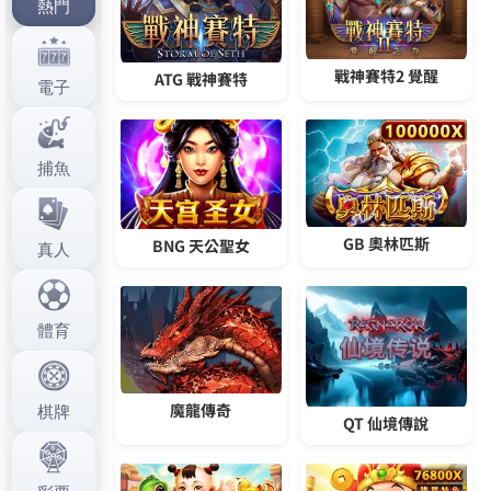
提領！
作
發
分
admin
2026 年 6 月 6 日
九州娛樂
者
佈
類
日
期:
文
上一篇文章
章
財神送喜，九州娛樂裡賺不停
上
一
導
篇
覽
文
下一篇文章
章:
九州娛樂城熱門娛樂盛宴全面展開，
下
一
快來一起感受精彩
篇
文
章: