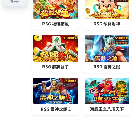
彙整
2026 年 8 月
2026 年 7 月
2026 年 6 月
2026 年 5 月
2026 年 4 月
2026 年 3 月
2026 年 2 月
2026 年 1 月
2025 年 12 月
2025 年 11 月
2025 年 10 月
2025 年 9 月
2025 年 8 月