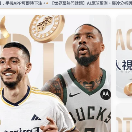
盲目下注只會讓自己變成被收割的韭菜，想要真正贏錢，你需要
聰明的思維，
九州娛樂
不僅為玩家提供絕對隨機、無操縱的百家
戲，更會在官網的部落格專區定期分享各種實用的博弈策略、體
樂看路技巧，我們希望每位來到九州娛樂的玩家都能提升勝率，
平台配合業界最高效的安全出金系統，確保您靠實力贏來的每一
，別再當盲目的賭徒，來娛樂城，做一個聰明的贏家！
九州娛樂城三大指標少走彎路直接賺