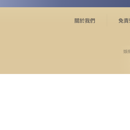
2024 年 3 月
2024 年 2 月
2024 年 1 月
2023 年 12 月
2023 年 11 月
2023 年 10 月
2023 年 9 月
2023 年 8 月
2023 年 7 月
2023 年 6 月
2023 年 5 月
2023 年 4 月
2023 年 3 月
2023 年 2 月
2023 年 1 月
2022 年 12 月
2022 年 11 月
2022 年 10 月
2022 年 9 月
2022 年 8 月
2022 年 7 月