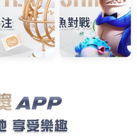
球球 PTT
羽球直播
遊戲天堂賽車
運彩報馬仔
運彩好朋友
近期文章
智取財富新境界！九州娛樂城棋牌桌遊策略大對
決
尊榮玩家首選！九州娛樂高額返水福利送不停
九州娛樂城全球玩家熱烈推薦，口碑第一的博奕
品牌
九州娛樂超高額返水優惠，讓您的每一注都更划
算
告別生活中的枯燥乏味，在九州娛樂一秒切換到
精彩人生