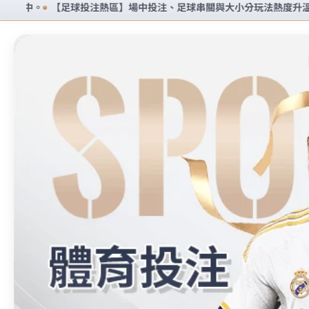
在博弈的世界裡，
一個公平的平台與
作
admin
樂與電子老虎機遊
者
發
2026 年 7 月 3 日
育盤口分析與百家
佈
分
九州娛樂
賺取滿滿的財富，
日
類
分錢都能安全落袋
期:
文
上一篇文章
章
新手避坑指南！玩娛樂城認準
上
一
導
大錢
篇
覽
文