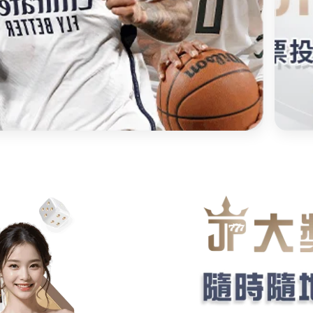
樂城讓你每注都超值